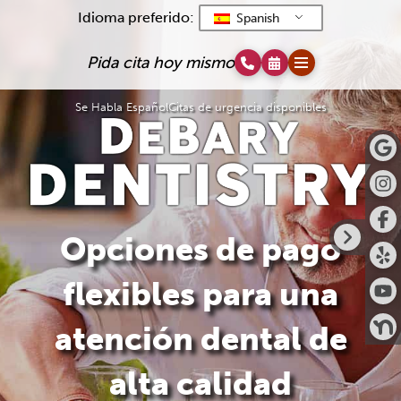
Idioma preferido:
Spanish
Pida cita hoy mismo
Se Habla Español
Citas de urgencia disponibles
Opciones de pago
flexibles para una
atención dental de
alta calidad